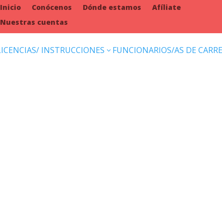
Inicio
Conócenos
Dónde estamos
Afíliate
Nuestras cuentas
LICENCIAS/ INSTRUCCIONES
FUNCIONARIOS/AS DE CARR
3